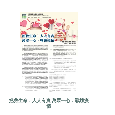
拯救生命．人人有責 萬眾一心．戰勝疫
情