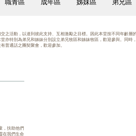
職青區
成年區
姊妹區
弟兄區
相交之活動，以達到彼此支持、互相激勵之目標。因此本堂按不同年齡層
本堂亦特別為弟兄和姊妹分別設立弟兄牧區和姊妹牧區，歡迎參與。同時
設有普通話之團契聚會，歡迎參加。
童，扶助他們
靈在我們生命