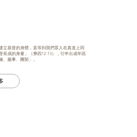
建立基督的身體，直等到我們眾人在真道上同
長成的身量」（弗四12-13），引申出成年區
備、服事、團契」。
多