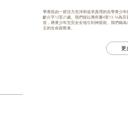
學青區由一群活力充沛和追求真理的在學青少年
齡介乎12至21歲。我們按以弗所書4章13-1
音，將青少年完完全全地引到神面前。我們稱為Xp
主的生命探察者。
更