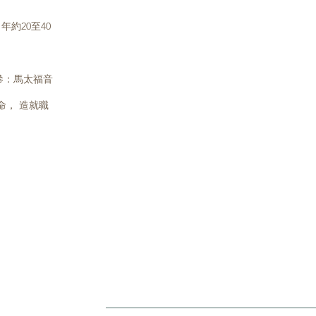
 ，年約20至40
ist. (參：馬太福音
命， 造就職