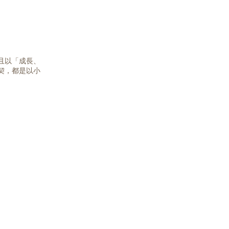
且以「成長、
契，都是以小