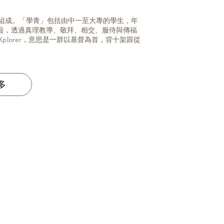
組成。「學青」包括由中一至大專的學生，年
6為宗旨，透過真理教導、敬拜、相交、服侍與傳福
lorer，意思是一群以基督為首，背十架跟從
多