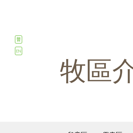
普
EN
牧區