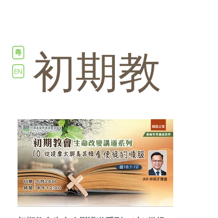
粵
初期教
EN
會生命
改變講