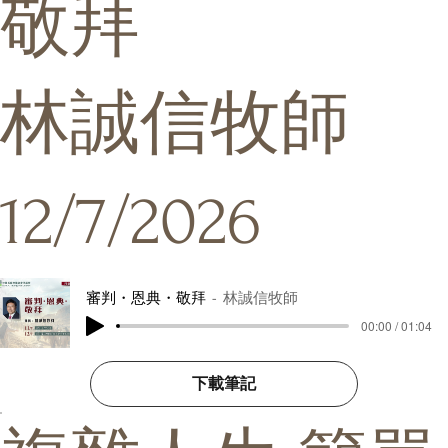
敬拜
林誠信牧師
12/7/2026
審判・恩典・敬拜
林誠信牧師
00:00 / 01:04
下載筆記