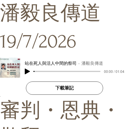
潘毅良傳道
19/7/2026
站在死人與活人中間的祭司
潘毅良傳道
00:00 / 01:04
下載筆記
審判・恩典・