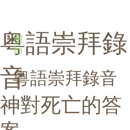
粤語崇拜錄
普
EN
音
粵語崇拜錄音
神對死亡的答