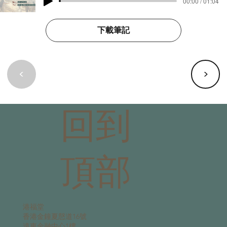
00:00 / 01:04
下載筆記
<
>
回到
頂部
港福堂
香港金鐘夏慤道16號
遠東金融中心1樓