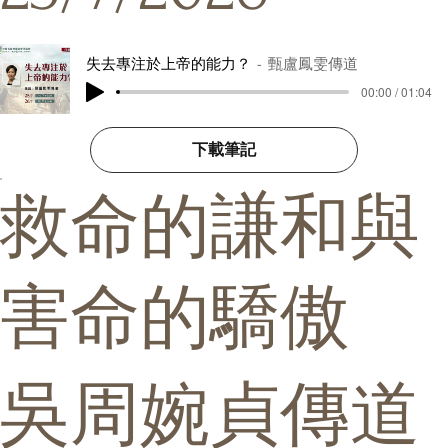
失去專注於上帝的能力？
甄盧鳳雯傳道
00:00 / 01:04
下載筆記
救命的謙和與
害命的驕傲
吳周婉貞傳道