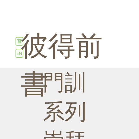
彼得前
普
EN
書
​門訓
系列