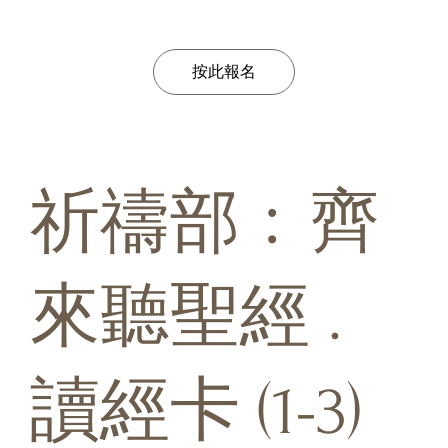
按此報名
祈禱部﹕齊
來聽聖經 .
讀經卡 (1-3)